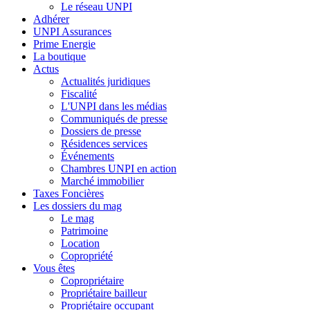
Le réseau UNPI
Adhérer
UNPI Assurances
Prime Energie
La boutique
Actus
Actualités juridiques
Fiscalité
L'UNPI dans les médias
Communiqués de presse
Dossiers de presse
Résidences services
Événements
Chambres UNPI en action
Marché immobilier
Taxes Foncières
Les dossiers du mag
Le mag
Patrimoine
Location
Copropriété
Vous êtes
Copropriétaire
Propriétaire bailleur
Propriétaire occupant