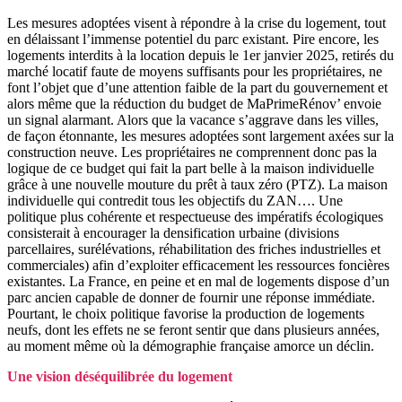
Les mesures adoptées visent à répondre à la crise du logement, tout
en délaissant l’immense potentiel du parc existant. Pire encore, les
logements interdits à la location depuis le 1er janvier 2025, retirés du
marché locatif faute de moyens suffisants pour les propriétaires, ne
font l’objet que d’une attention faible de la part du gouvernement et
alors même que la réduction du budget de MaPrimeRénov’ envoie
un signal alarmant. Alors que la vacance s’aggrave dans les villes,
de façon étonnante, les mesures adoptées sont largement axées sur la
construction neuve. Les propriétaires ne comprennent donc pas la
logique de ce budget qui fait la part belle à la maison individuelle
grâce à une nouvelle mouture du prêt à taux zéro (PTZ). La maison
individuelle qui contredit tous les objectifs du ZAN…. Une
politique plus cohérente et respectueuse des impératifs écologiques
consisterait à encourager la densification urbaine (divisions
parcellaires, surélévations, réhabilitation des friches industrielles et
commerciales) afin d’exploiter efficacement les ressources foncières
existantes. La France, en peine et en mal de logements dispose d’un
parc ancien capable de donner de fournir une réponse immédiate.
Pourtant, le choix politique favorise la production de logements
neufs, dont les effets ne se feront sentir que dans plusieurs années,
au moment même où la démographie française amorce un déclin.
Une vision déséquilibrée du logement