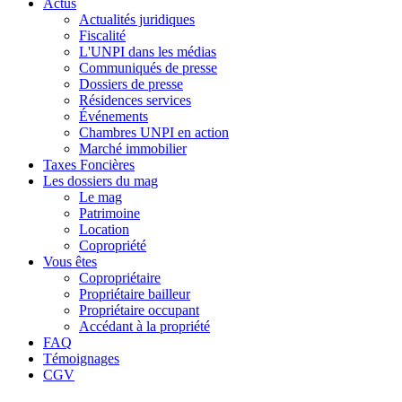
Actus
Actualités juridiques
Fiscalité
L'UNPI dans les médias
Communiqués de presse
Dossiers de presse
Résidences services
Événements
Chambres UNPI en action
Marché immobilier
Taxes Foncières
Les dossiers du mag
Le mag
Patrimoine
Location
Copropriété
Vous êtes
Copropriétaire
Propriétaire bailleur
Propriétaire occupant
Accédant à la propriété
FAQ
Témoignages
CGV