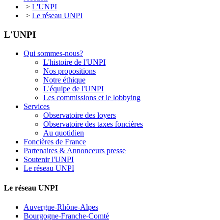
>
L'UNPI
>
Le réseau UNPI
L'UNPI
Qui sommes-nous?
L'histoire de l'UNPI
Nos propositions
Notre éthique
L'équipe de l'UNPI
Les commissions et le lobbying
Services
Observatoire des loyers
Observatoire des taxes foncières
Au quotidien
Foncières de France
Partenaires & Annonceurs presse
Soutenir l'UNPI
Le réseau UNPI
Le réseau UNPI
Auvergne-Rhône-Alpes
Bourgogne-Franche-Comté