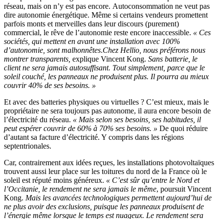
réseau, mais on n’y est pas encore. Autoconsommation ne veut pas
dire autonomie énergétique. Même si certains vendeurs promettent
parfois monts et merveilles dans leur discours (purement)
commercial, le rêve de l’autonomie reste encore inaccessible.
« Ces
sociétés, qui mettent en avant une installation avec 100%
d’autonomie, sont malhonnêtes
.
Chez Hellio, nous préférons nous
montrer transparents,
explique Vincent Kong.
Sans batterie, le
client ne sera jamais autosuffisant. Tout simplement, parce que le
soleil couché, les panneaux ne produisent plus. Il pourra au mieux
couvrir 40% de ses besoins. »
Et avec des batteries physiques ou virtuelles ? C’est mieux, mais le
propriétaire ne sera toujours pas autonome, il aura encore besoin de
l’électricité du réseau.
« Mais selon ses besoins, ses habitudes, il
peut espérer couvrir de 60% à 70% ses besoins. »
De quoi réduire
d’autant sa facture d’électricité. Y compris dans les régions
septentrionales.
Car, contrairement aux idées reçues, les installations photovoltaïques
trouvent aussi leur place sur les toitures du nord de la France où le
soleil est réputé moins généreux.
« C’est sûr qu’entre le Nord et
l’Occitanie, le rendement ne sera jamais le même
, poursuit Vincent
Kong.
Mais les avancées technologiques permettent aujourd’hui de
ne plus avoir des exclusions, puisque les panneaux produisent de
l’énergie même lorsque le temps est nuageux. Le rendement sera