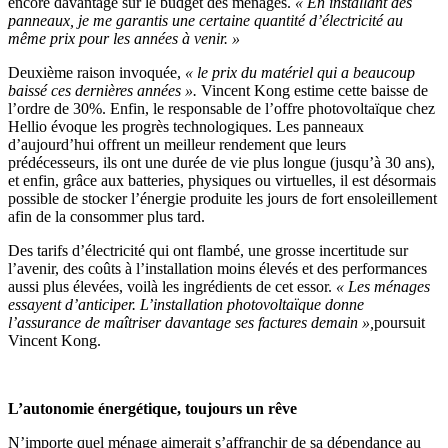
encore davantage sur le budget des ménages.
« En installant des
panneaux, je me garantis une certaine quantité d’électricité au
même prix pour les années à venir. »
Deuxième raison invoquée,
« le prix du matériel qui a beaucoup
baissé ces dernières années ».
Vincent Kong estime cette baisse de
l’ordre de 30%. Enfin, le responsable de l’offre photovoltaïque chez
Hellio évoque les progrès technologiques. Les panneaux
d’aujourd’hui offrent un meilleur rendement que leurs
prédécesseurs, ils ont une durée de vie plus longue (jusqu’à 30 ans),
et enfin, grâce aux batteries, physiques ou virtuelles, il est désormais
possible de stocker l’énergie produite les jours de fort ensoleillement
afin de la consommer plus tard.
Des tarifs d’électricité qui ont flambé, une grosse incertitude sur
l’avenir, des coûts à l’installation moins élevés et des performances
aussi plus élevées, voilà les ingrédients de cet essor.
« Les ménages
essayent d’anticiper. L’installation photovoltaïque donne
l’assurance de maîtriser davantage ses factures demain »,
poursuit
Vincent Kong.
L’autonomie énergétique, toujours un rêve
N’importe quel ménage aimerait s’affranchir de sa dépendance au