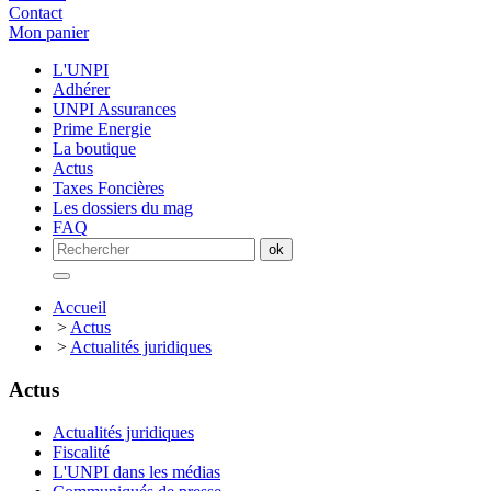
Contact
Mon panier
L'UNPI
Adhérer
UNPI Assurances
Prime Energie
La boutique
Actus
Taxes Foncières
Les dossiers du mag
FAQ
Accueil
>
Actus
>
Actualités juridiques
Actus
Actualités juridiques
Fiscalité
L'UNPI dans les médias