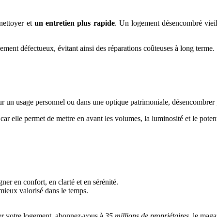
nettoyer et
un entretien plus rapide
. Un logement désencombré vieilli
ement défectueux, évitant ainsi des réparations coûteuses à long terme.
ur un usage personnel ou dans une optique patrimoniale, désencombrer 
r elle permet de mettre en avant les volumes, la luminosité et le poten
r en confort, en clarté et en sérénité.
t mieux valorisé dans le temps.
iser votre logement, abonnez-vous à
35 millions de propriétaires
, le maga