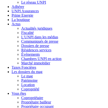
Le réseau UNPI
Adhérer
UNPI Assurances
Prime Energie
La boutique
Actus
Actualités juridiques
Fiscalité
L'UNPI dans les médias
Communiqués de presse
Dossiers de presse
Résidences services
Événements
Chambres UNPI en action
Marché immobilier
Taxes Foncières
Les dossiers du mag
Le mag
Patrimoine
Location
Copropriété
Vous êtes
Copropriétaire
Propriétaire bailleur
Propriétaire occupant