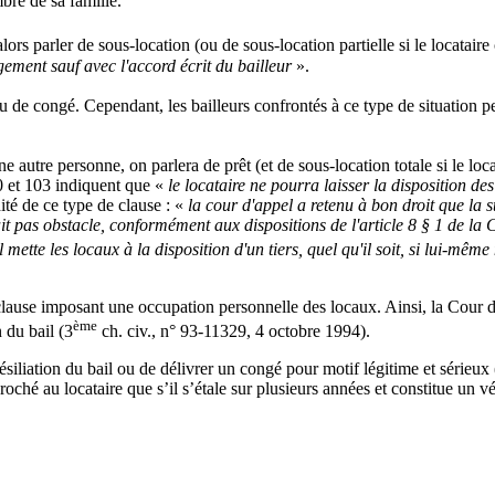
bre de sa famille.
ors parler de sous-location (ou de sous-location partielle si le locataire 
gement sauf avec l'accord écrit du bailleur
».
u de congé. Cependant, les bailleurs confrontés à ce type de situation pe
 une autre personne, on parlera de prêt (et de sous-location totale si le lo
0 et 103 indiquent que «
le locataire ne pourra laisser la disposition 
ité de ce type de clause : «
la cour d'appel a retenu à bon droit que la st
aisait pas obstacle, conformément aux dispositions de l'article 8 § 1 de
ette les locaux à la disposition d'un tiers, quel qu'il soit, si lui-même
lause imposant une occupation personnelle des locaux. Ainsi, la Cour de 
ème
n du bail (3
ch. civ., n° 93-11329, 4 octobre 1994).
résiliation du bail ou de délivrer un congé pour motif légitime et sérieux
eproché au locataire que s’il s’étale sur plusieurs années et constitue un 