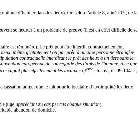
er
continue d’habiter dans les lieux). Or, selon l’article 8, alinéa 1
, de la
uvent se heurter à un problème de preuve (il est en effet difficile de se
cataire est rémunéré). Le prêt peut être interdit contractuellement,
des lieux, même gratuitement ou par prêt, à aucune personne étrangère
ipulation contractuelle interdisant le prêt des lieux à un tiers sans le
 la Convention européenne de sauvegarde des droits de l'homme, à ce que
ème
 n'occupait plus effectivement les locaux
» (3
ch. civ., n° 09-10412,
cassation admet que le fait pour le locataire d’avoir quitté les lieux
 (le juge
appréciant
au
cas
par
cas chaque situation
).
véritable abandon de domicile.