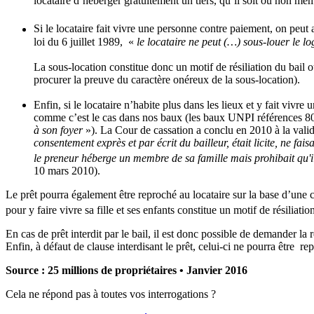
locataire d’héberger gratuitement un tiers, qu’il soit ou non mem
Si le locataire fait vivre une personne contre paiement, on peut al
loi du 6 juillet 1989, «
le locataire ne peut (…) sous-louer le lo
La sous-location constitue donc un motif de résiliation du bail o
procurer la preuve du caractère onéreux de la sous-location).
Enfin, si le locataire n’habite plus dans les lieux et y fait vivre
comme c’est le cas dans nos baux (les baux UNPI références 8
à son foyer
»). La Cour de cassation a conclu en 2010 à la valid
consentement exprès et par écrit du bailleur, était licite, ne f
le preneur héberge un membre de sa famille mais prohibait qu'il m
10 mars 2010).
Le prêt pourra également être reproché au locataire sur la base d’une c
pour y faire vivre sa fille et ses enfants constitue un motif de résiliatio
En cas de prêt interdit par le bail, il est donc possible de demander la 
Enfin, à défaut de clause interdisant le prêt, celui-ci ne pourra être r
Source : 25 millions de propriétaires • Janvier 2016
Cela ne répond pas à toutes vos interrogations ?