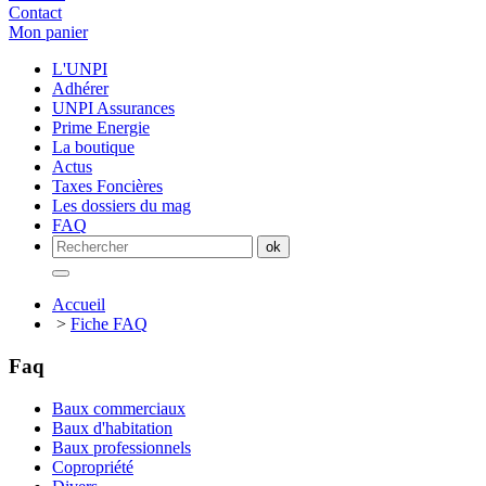
Contact
Mon panier
L'UNPI
Adhérer
UNPI Assurances
Prime Energie
La boutique
Actus
Taxes Foncières
Les dossiers du mag
FAQ
Accueil
>
Fiche FAQ
Faq
Baux commerciaux
Baux d'habitation
Baux professionnels
Copropriété