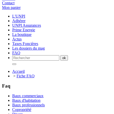
Contact
Mon panier
L'UNPI
Adhérer
UNPI Assurances
Prime Energie
La boutique
Actus
Taxes Foncières
Les dossiers du mag
FAQ
Accueil
>
Fiche FAQ
Faq
Baux commerciaux
Baux d'habitation
Baux professionnels
Copropriété