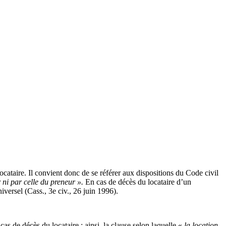
ocataire. Il convient donc de se référer aux dispositions du Code civil
 ni par celle du preneur ».
En cas de décès du locataire d’un
niversel (Cass., 3e civ., 26 juin 1996).
cas de décès du locataire ; ainsi, la clause selon laquelle «
la location