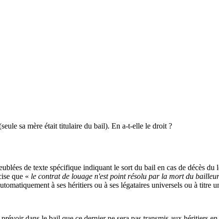
eule sa mère était titulaire du bail). En a-t-elle le droit ?
eublées de texte spécifique indiquant le sort du bail en cas de décès du l
cise que «
le contrat de louage n'est point résolu par la mort du bailleur
utomatiquement à ses héritiers ou à ses légataires universels ou à titre u
e prévoir dans le bail que ce dernier ne sera pas transmis aux héritiers en 