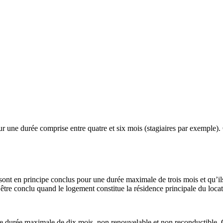
 une durée comprise entre quatre et six mois (stagiaires par exemple). 
sont en principe conclus pour une durée maximale de trois mois et qu’il
it être conclu quand le logement constitue la résidence principale du loc
durée maximale de dix mois, non renouvelable et non reconductible. Ce bai