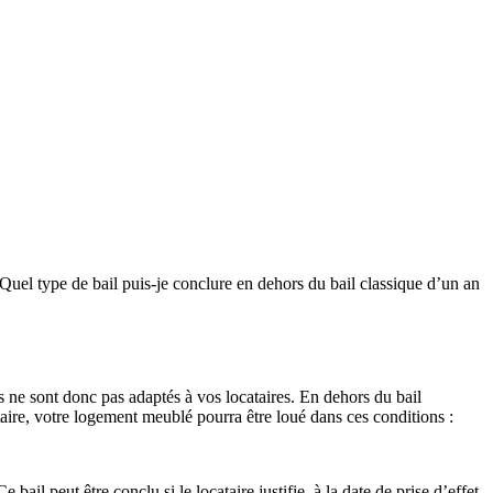
Quel type de bail puis-je conclure en dehors du bail classique d’un an
s ne sont donc pas adaptés à vos locataires. En dehors du bail
ataire, votre logement meublé pourra être loué dans ces conditions :
l peut être conclu si le locataire justifie, à la date de prise d’effet