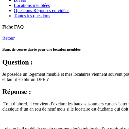
Divers
Locations meublées
Questions-Réponses en vidéos
Toutes les questions
Fiche FAQ
Retour
Baux de courte durée pour une location meublée
Question :
Je possède un logement meublé et mes locataires viennent souvent pour
et faut-il établir un DPE ?
Réponse :
Tout d’abord, il convient d’exclure les baux saisonniers car ces baux 
classique d’un an (ou de neuf mois si le locataire est étudiant) qui do
- via un bail mobilité conclu pour une durée minimale d’un mois et une 