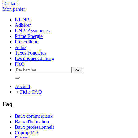
Contact
Mon panier
L'UNPI
Adhérer
UNPI Assurances
Prime Energie
La boutique
Actus
Taxes Foncières
Les dossiers du mag
FAQ
Accueil
>
Fiche FAQ
Faq
Baux commerciaux
Baux d'habitation
Baux professionnels
Copropriété