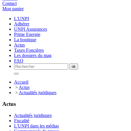
Contact
Mon panier
L'UNPI
Adhérer
UNPI Assurances
Prime Energie
La boutique
Actus
Taxes Foncières
Les dossiers du mag
FAQ
Accueil
>
Actus
>
Actualités juridiques
Actus
Actualités juridiques
Fiscalité
L'UNPI dans les médias